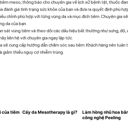
i tiêm meso, thông báo cho chuyên gia về lịch sử bệnh tật, thuốc đa
ia đánh giá tình trạng sức khỏe của bạn và đưa ra quyết định phù hợ
điều chỉnh phù hợp với từng vùng da và mục đích tiêm. Chuyên gia sẽ
ạng da của bạn.
n sát vùng tiêm và theo dõi các dấu hiệu bất thường như sưng, đỏ, 
ãy liên hệ với chuyên gia ngay lập tức.
a sẽ cung cấp hướng dẫn chăm sóc sau tiêm. Khách hàng nên tuân 
à giảm thiểu nguy cơ nhiễm trùng.
i của tiêm
Cấy da Mesotherapy là gì?
Làm hồng nhũ hoa bằ
công nghệ Peeling