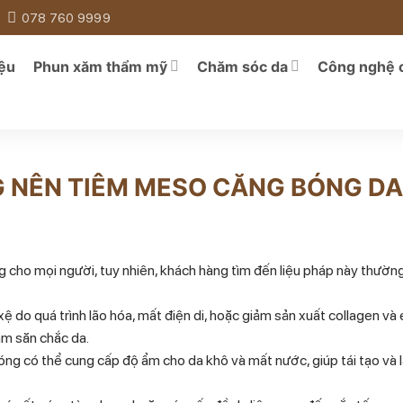
078 760 9999
iệu
Phun xăm thẩm mỹ
Chăm sóc da
Công nghệ 
G NÊN TIÊM MESO CĂNG BÓNG DA
 cho mọi người, tuy nhiên, khách hàng tìm đến liệu pháp này thườn
 do quá trình lão hóa, mất điện di, hoặc giảm sản xuất collagen và e
àm săn chắc da.
ng có thể cung cấp độ ẩm cho da khô và mất nước, giúp tái tạo và 