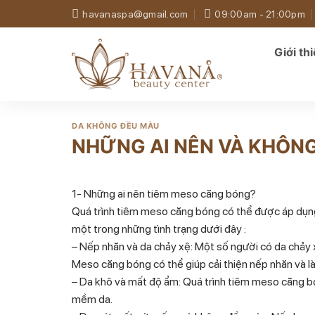
Skip
havanaspa@gmail.com
09:00am - 21:00pm
to
content
Giới th
DA KHÔNG ĐỀU MÀU
NHỮNG AI NÊN VÀ KHÔN
1- Những ai nên tiêm meso căng bóng?
Quá trình tiêm meso căng bóng có thể được áp dụng
một trong những tình trạng dưới đây :
– Nếp nhăn và da chảy xệ: Một số người có da chảy xệ
Meso căng bóng có thể giúp cải thiện nếp nhăn và l
– Da khô và mất độ ẩm: Quá trình tiêm meso căng bó
mềm da.