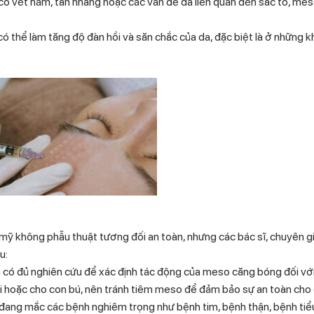
ó vết nám, tàn nhang hoặc các vấn đề da liên quan đến sắc tố, me
ó thể làm tăng độ đàn hồi và săn chắc của da, đặc biệt là ở những k
 không phẫu thuật tương đối an toàn, nhưng các bác sĩ, chuyên g
u:
 có đủ nghiên cứu để xác định tác động của meso căng bóng đối với
thai hoặc cho con bú, nên tránh tiêm meso để đảm bảo sự an toàn cho
đang mắc các bệnh nghiêm trọng như bệnh tim, bệnh thận, bệnh tiể