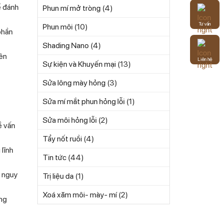
ể đánh
Phun mí mở tròng
(4)
Tư vấn
Phun môi
(10)
phần
Shading Nano
(4)
nên
Liên hệ
Sự kiện và Khuyến mại
(13)
Sửa lông mày hỏng
(3)
Sửa mí mắt phun hỏng lỗi
(1)
Sửa môi hỏng lỗi
(2)
ề vấn
Tẩy nốt ruồi
(4)
lĩnh
Tin tức
(44)
h nguy
Trị liệu da
(1)
Xoá xăm môi- mày- mí
(2)
ong