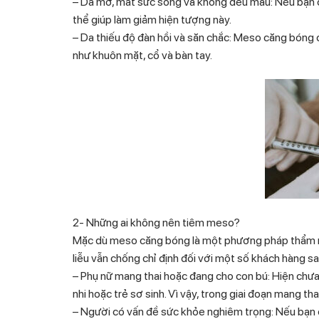
– Da mờ, mất sức sống và không đều màu: Nếu bạn c
thể giúp làm giảm hiện tượng này.
– Da thiếu độ đàn hồi và săn chắc: Meso căng bóng c
như khuôn mặt, cổ và bàn tay.
2- Những ai không nên tiêm meso?
Mặc dù meso căng bóng là một phương pháp thẩm mỹ
liễu vẫn chống chỉ định đối với một số khách hàng sa
– Phụ nữ mang thai hoặc đang cho con bú: Hiện chưa
nhi hoặc trẻ sơ sinh. Vì vậy, trong giai đoạn mang 
– Người có vấn đề sức khỏe nghiêm trọng: Nếu bạn 