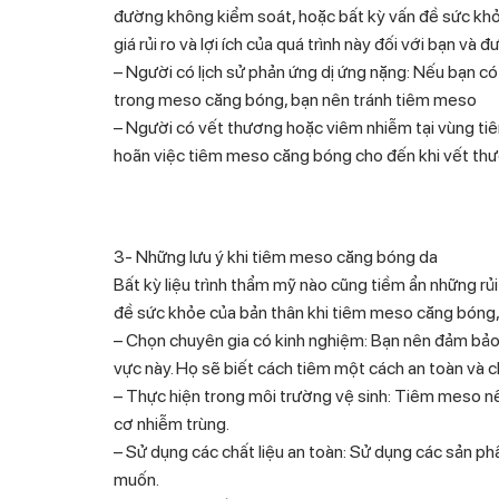
đường không kiểm soát, hoặc bất kỳ vấn đề sức khỏ
giá rủi ro và lợi ích của quá trình này đối với bạn và 
– Người có lịch sử phản ứng dị ứng nặng: Nếu bạn có
trong meso căng bóng, bạn nên tránh tiêm meso
– Người có vết thương hoặc viêm nhiễm tại vùng tiê
hoãn việc tiêm meso căng bóng cho đến khi vết thươ
3- Những lưu ý khi tiêm meso căng bóng da
Bất kỳ liệu trình thẩm mỹ nào cũng tiềm ẩn những rủi
đề sức khỏe của bản thân khi tiêm meso căng bóng, 
– Chọn chuyên gia có kinh nghiệm: Bạn nên đảm bảo 
vực này. Họ sẽ biết cách tiêm một cách an toàn và c
– Thực hiện trong môi trường vệ sinh: Tiêm meso nê
cơ nhiễm trùng.
– Sử dụng các chất liệu an toàn: Sử dụng các sản p
muốn.