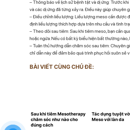
– Thông báo về lịch sử bệnh tật và dị ứng: Trước kh
và các dị ứng đã từng xảy ra. Điều này giúp chuyên g
– Điều chỉnh liều lượng: Liều lượng meso cần được 
định liều lượng thích hợp dựa trên nhu cầu và tình tr
– Theo dõi sau tiêm: Sau khi tiêm meso, bạn cần qua
hoặc ngứa. Nếu có bất kỳ biểu hiện bất thường nào, h
– Tuân thủ hướng dẫn chăm sóc sau tiêm: Chuyên gi
chỉ dẫn này để đảm bảo quá trình phục hồi suôn sẻ v
BÀI VIẾT CÙNG CHỦ ĐỀ:
Sau khi tiêm Mesotherapy
Tác dụng tuyệt vờ
chăm sóc như nào cho
Meso với làn da
đúng cách