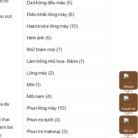
so có
Da không đều màu
(5)
Điêu khắc lông mày
(8)
hu vực
Hairstroke lông mày
(10)
Hình ảnh
(5)
Khử thâm môi
(7)
Làm hồng nhũ hoa- Bikini
(1)
Lông mày
(2)
Môi
(1)
Bảng giá
Môi nam
(4)
ia da
Phun lông mày
(10)
Khuyến mãi
 thai
Phun mí dưới
(3)
 em bé.
Phun mí makeup
(3)
Đặt lịch
u