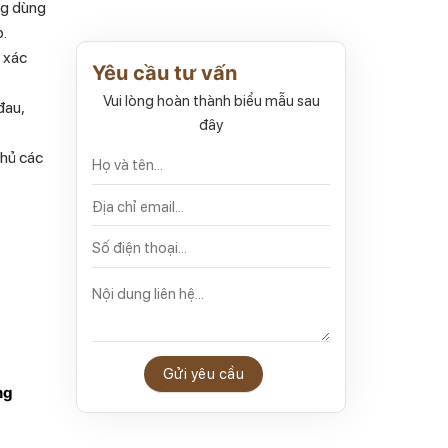
ng dùng
p.
 xác
Yêu cầu tư vấn
Vui lòng hoàn thành biểu mẫu sau
đau,
đây
thủ các
ng