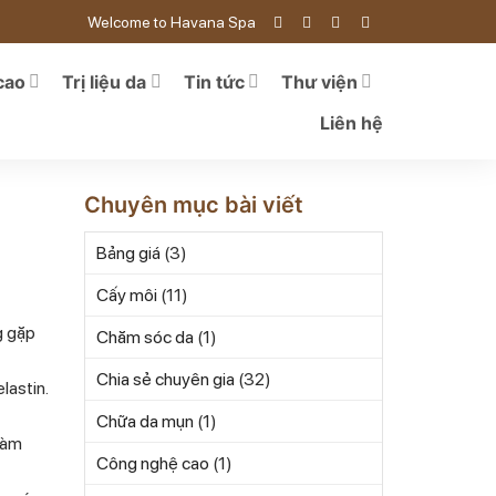
Welcome to Havana Spa
cao
Trị liệu da
Tin tức
Thư viện
Liên hệ
Chuyên mục bài viết
Bảng giá
(3)
Cấy môi
(11)
g gặp
Chăm sóc da
(1)
Chia sẻ chuyên gia
(32)
lastin.
Chữa da mụn
(1)
làm
Công nghệ cao
(1)