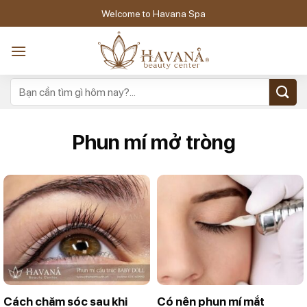
Skip
Welcome to Havana Spa
to
content
Phun mí mở tròng
Cách chăm sóc sau khi
Có nên phun mí mắt