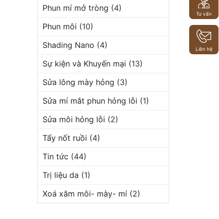
Phun mí mở tròng
(4)
Tư vấn
Phun môi
(10)
Shading Nano
(4)
Liên hệ
Sự kiện và Khuyến mại
(13)
Sửa lông mày hỏng
(3)
Sửa mí mắt phun hỏng lỗi
(1)
Sửa môi hỏng lỗi
(2)
Tẩy nốt ruồi
(4)
Tin tức
(44)
Trị liệu da
(1)
Xoá xăm môi- mày- mí
(2)