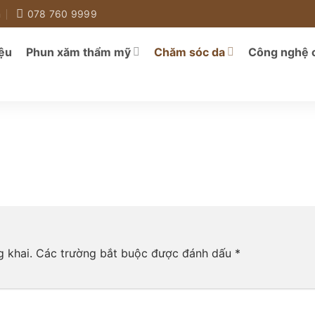
m
078 760 9999
iệu
Phun xăm thẩm mỹ
Chăm sóc da
Công nghệ 
 khai.
Các trường bắt buộc được đánh dấu
*