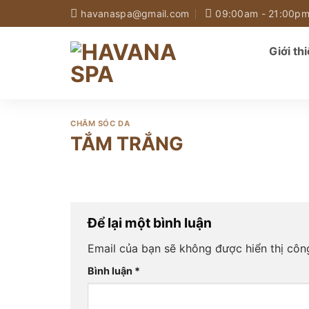
Skip
havanaspa@gmail.com
09:00am - 21:00p
to
content
Giới th
CHĂM SÓC DA
TẮM TRẮNG
Để lại một bình luận
Email của bạn sẽ không được hiển thị công
Bình luận
*