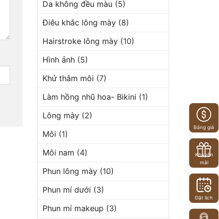
Da không đều màu
(5)
Điêu khắc lông mày
(8)
Hairstroke lông mày
(10)
Hình ảnh
(5)
Khử thâm môi
(7)
Làm hồng nhũ hoa- Bikini
(1)
Lông mày
(2)
Bảng giá
Môi
(1)
Môi nam
(4)
Khuyến
mãi
Phun lông mày
(10)
Phun mí dưới
(3)
Đặt lịch
Phun mí makeup
(3)