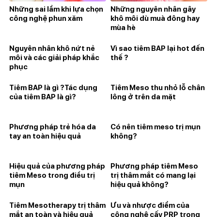
Những sai lầm khi lựa chọn
Những nguyên nhân gây
công nghệ phun xăm
khô môi dù muà đông hay
mùa hè
Nguyên nhân khô nứt nẻ
Vì sao tiêm BAP lại hot đến
môi và các giải pháp khắc
thế ?
phục
Tiêm BAP là gì ?Tác dụng
Tiêm Meso thu nhỏ lỗ chân
của tiêm BAP là gì?
lông ở trên da mặt
Phương pháp trẻ hóa da
Có nên tiêm meso trị mụn
tay an toàn hiệu quả
không?
Hiệu quả của phương pháp
Phương pháp tiêm Meso
tiêm Meso trong điều trị
trị thâm mắt có mang lại
mụn
hiệu quả không?
Tiêm Mesotherapy trị thâm
Ưu và nhược điểm của
mắt an toàn và hiệu quả
công nghệ cấy PRP trong