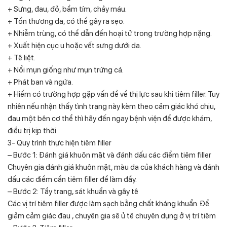
+ Sưng, đau, đỏ, bầm tím, chảy máu.
+ Tổn thương da, có thể gây ra sẹo.
+ Nhiễm trùng, có thể dẫn đến hoại tử trong trường hợp nặng.
+ Xuất hiện cục u hoặc vết sưng dưới da.
+ Tê liệt.
+ Nổi mụn giống như mụn trứng cá.
+ Phát ban và ngứa.
+ Hiếm có trường hợp gặp vấn đề về thị lực sau khi tiêm filler. Tuy
nhiên nếu nhận thấy tình trạng này kèm theo cảm giác khó chịu,
đau một bên cơ thể thì hãy đến ngay bệnh viện để được khám,
điều trị kịp thời.
3- Quy trình thực hiện tiêm filler
– Bước 1: Đánh giá khuôn mặt và đánh dấu các điểm tiêm filler
Chuyên gia đánh giá khuôn mặt, màu da của khách hàng và đánh
dấu các điểm cần tiêm filler để làm đầy.
– Bước 2: Tẩy trang, sát khuẩn và gây tê
Các vị trí tiêm filler được làm sạch bằng chất kháng khuẩn. Để
giảm cảm giác đau , chuyên gia sẽ ủ tê chuyên dụng ở vị trí tiêm