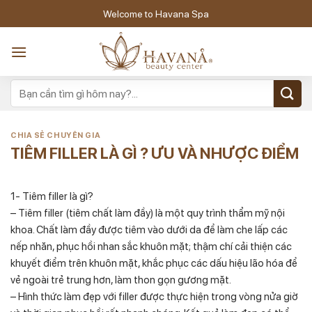
Skip
Welcome to Havana Spa
to
content
CHIA SẺ CHUYÊN GIA
TIÊM FILLER LÀ GÌ ? ƯU VÀ NHƯỢC ĐIỂM
1- Tiêm filler là gì?
– Tiêm filler (tiêm chất làm đầy) là một quy trình thẩm mỹ nội
khoa. Chất làm đầy được tiêm vào dưới da để làm che lấp các
nếp nhăn, phục hồi nhan sắc khuôn mặt; thậm chí cải thiện các
khuyết điểm trên khuôn mặt, khắc phục các dấu hiệu lão hóa để
vẻ ngoài trẻ trung hơn, làm thon gọn gương mặt.
– Hình thức làm đẹp với filler được thực hiện trong vòng nửa giờ