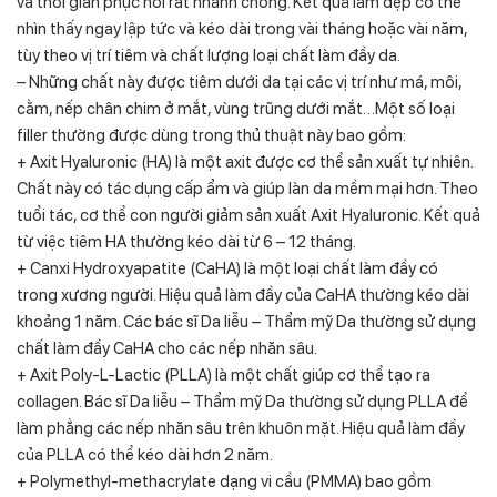
và thời gian phục hồi rất nhanh chóng. Kết quả làm đẹp có thể
nhìn thấy ngay lập tức và kéo dài trong vài tháng hoặc vài năm,
tùy theo vị trí tiêm và chất lượng loại chất làm đầy da.
– Những chất này được tiêm dưới da tại các vị trí như má, môi,
cằm, nếp chân chim ở mắt, vùng trũng dưới mắt…Một số loại
filler thường được dùng trong thủ thuật này bao gồm:
+ Axit Hyaluronic (HA) là một axit được cơ thể sản xuất tự nhiên.
Chất này có tác dụng cấp ẩm và giúp làn da mềm mại hơn. Theo
tuổi tác, cơ thể con người giảm sản xuất Axit Hyaluronic. Kết quả
từ việc tiêm HA thường kéo dài từ 6 – 12 tháng.
+ Canxi Hydroxyapatite (CaHA) là một loại chất làm đầy có
trong xương người. Hiệu quả làm đầy của CaHA thường kéo dài
khoảng 1 năm. Các bác sĩ Da liễu – Thẩm mỹ Da thường sử dụng
chất làm đầy CaHA cho các nếp nhăn sâu.
+ Axit Poly-L-Lactic (PLLA) là một chất giúp cơ thể tạo ra
collagen. Bác sĩ Da liễu – Thẩm mỹ Da thường sử dụng PLLA để
làm phẳng các nếp nhăn sâu trên khuôn mặt. Hiệu quả làm đầy
của PLLA có thể kéo dài hơn 2 năm.
+ Polymethyl-methacrylate dạng vi cầu (PMMA) bao gồm