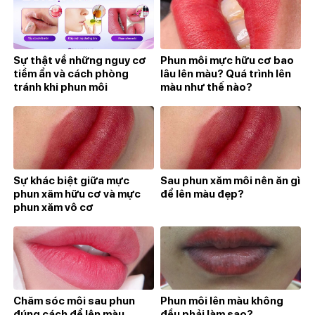
Sự thật về những nguy cơ
Phun môi mực hữu cơ bao
tiềm ẩn và cách phòng
lâu lên màu? Quá trình lên
tránh khi phun môi
màu như thế nào?
Sự khác biệt giữa mực
Sau phun xăm môi nên ăn gì
phun xăm hữu cơ và mực
để lên màu đẹp?
phun xăm vô cơ
Chăm sóc môi sau phun
Phun môi lên màu không
đúng cách để lên màu
đều phải làm sao?