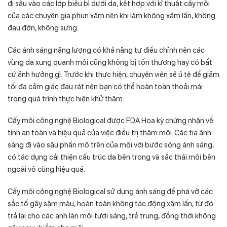
đi sâu vào các lớp biểu bì dưới da, kết hợp với kĩ thuật cấy môi
của các chuyên gia phun xăm nên khi làm không xâm lấn, không
đau đớn, không sưng.
Các ánh sáng năng lượng có khả năng tự điều chỉnh nên các
vùng da xung quanh môi cũng không bị tổn thương hay có bất
cứ ảnh hưởng gì. Trước khi thực hiện, chuyên viên sẽ ủ tê để giảm
tối đa cảm giác đau rát nên bạn có thể hoàn toàn thoải mái
trong quá trình thực hiện khử thâm.
Cấy môi công nghệ Biological được FDA Hoa kỳ chứng nhận về
tính an toàn và hiệu quả của việc điều trị thâm môi. Các tia ánh
sáng đi vào sâu phần mô trên của môi với bước sóng ánh sáng,
có tác dụng cải thiện cấu trúc da bên trong và sắc thái môi bên
ngoài vô cùng hiệu quả.
Cấy môi công nghệ Biological sử dụng ánh sáng để phá vỡ các
sắc tố gây sậm màu, hoàn toàn không tác động xâm lấn, từ đó
trả lại cho các anh làn môi tươi sáng, trẻ trung, đồng thời không