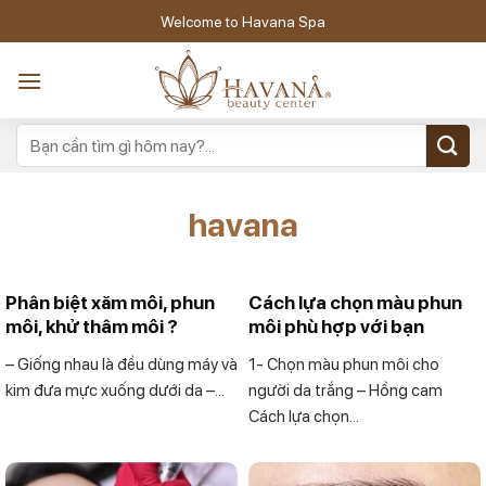
Skip
Welcome to Havana Spa
to
content
havana
Phân biệt xăm môi, phun
Cách lựa chọn màu phun
môi, khử thâm môi ?
môi phù hợp với bạn
– Giống nhau là đều dùng máy và
1- Chọn màu phun môi cho
kim đưa mực xuống dưới da –...
người da trắng – Hồng cam
Cách lựa chọn...