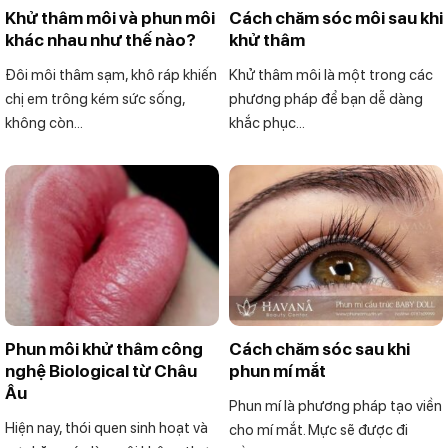
Khử thâm môi và phun môi
Cách chăm sóc môi sau khi
khác nhau như thế nào?
khử thâm
Đôi môi thâm sạm, khô ráp khiến
Khử thâm môi là một trong các
chị em trông kém sức sống,
phương pháp để bạn dễ dàng
không còn...
khắc phục...
Phun môi khử thâm công
Cách chăm sóc sau khi
nghệ Biological từ Châu
phun mí mắt
Âu
Phun mí là phương pháp tạo viền
Hiện nay, thói quen sinh hoạt và
cho mí mắt. Mực sẽ được đi