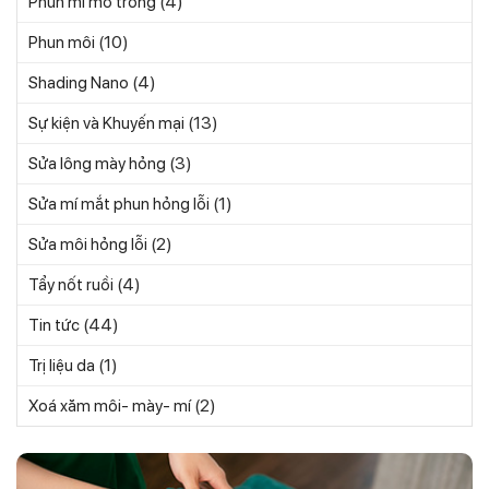
(4)
Phun mí mở tròng
(10)
Phun môi
(4)
Shading Nano
(13)
Sự kiện và Khuyến mại
(3)
Sửa lông mày hỏng
(1)
Sửa mí mắt phun hỏng lỗi
(2)
Sửa môi hỏng lỗi
(4)
Tẩy nốt ruồi
(44)
Tin tức
(1)
Trị liệu da
(2)
Xoá xăm môi- mày- mí