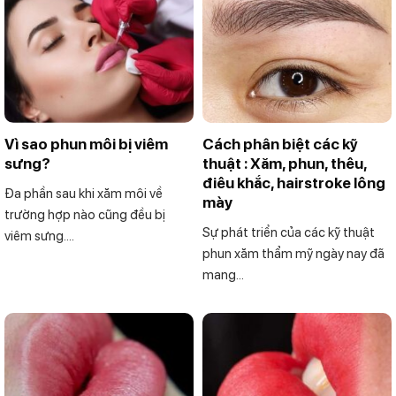
Vì sao phun môi bị viêm
Cách phân biệt các kỹ
sưng?
thuật : Xăm, phun, thêu,
điêu khắc, hairstroke lông
Đa phần sau khi xăm môi về
mày
trường hợp nào cũng đều bị
Sự phát triển của các kỹ thuật
viêm sưng....
phun xăm thẩm mỹ ngày nay đã
mang...