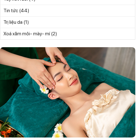
(44)
Tin tức
(1)
Trị liệu da
(2)
Xoá xăm môi- mày- mí