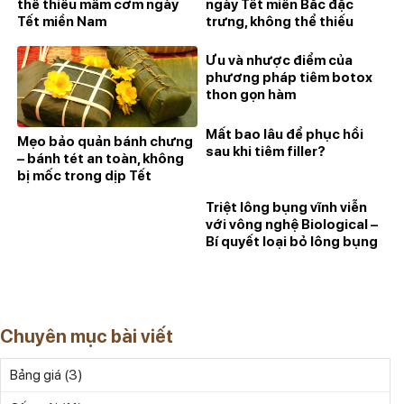
thể thiếu mâm cơm ngày
ngày Tết miền Bắc đặc
Tết miền Nam
trưng, không thể thiếu
Ưu và nhược điểm của
phương pháp tiêm botox
thon gọn hàm
Mất bao lâu để phục hồi
Mẹo bảo quản bánh chưng
sau khi tiêm filler?
– bánh tét an toàn, không
bị mốc trong dịp Tết
Triệt lông bụng vĩnh viễn
với vông nghệ Biological –
Bí quyết loại bỏ lông bụng
an toàn
Chuyên mục bài viết
(3)
Bảng giá