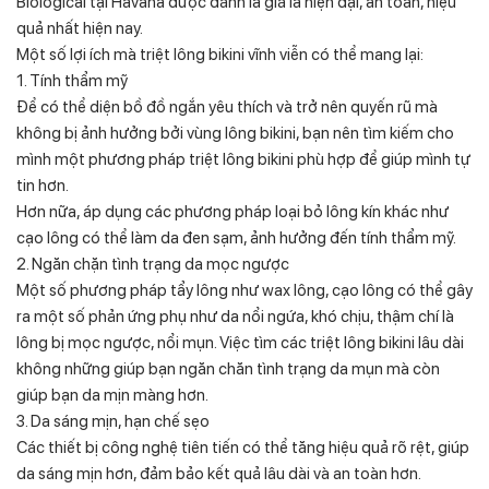
Biological tại Havana được đánh là giá là hiện đại, an toàn, hiệu
quả nhất hiện nay.
Một số lợi ích mà triệt lông bikini vĩnh viễn có thể mang lại:
1. Tính thẩm mỹ
Để có thể diện bồ đồ ngắn yêu thích và trở nên quyến rũ mà
không bị ảnh hưởng bởi vùng lông bikini, bạn nên tìm kiếm cho
mình một phương pháp triệt lông bikini phù hợp để giúp mình tự
tin hơn.
Hơn nữa, áp dụng các phương pháp loại bỏ lông kín khác như
cạo lông có thể làm da đen sạm, ảnh hưởng đến tính thẩm mỹ.
2. Ngăn chặn tình trạng da mọc ngược
Một số phương pháp tẩy lông như wax lông, cạo lông có thể gây
ra một số phản ứng phụ như da nổi ngứa, khó chịu, thậm chí là
lông bị mọc ngược, nổi mụn. Việc tìm các triệt lông bikini lâu dài
không những giúp bạn ngăn chăn tình trạng da mụn mà còn
giúp bạn da mịn màng hơn.
3. Da sáng mịn, hạn chế sẹo
Các thiết bị công nghệ tiên tiến có thể tăng hiệu quả rõ rệt, giúp
da sáng mịn hơn, đảm bảo kết quả lâu dài và an toàn hơn.