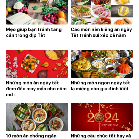
Mẹo giúp bạn tránh tăng
Các món nên kiêng ăn ngày
cân trong dịp Tết
Tết tránh xui xẻo cả năm
Những món ăn ngày tết
Những món ngon ngày tết
đem đến may mắn cho năm
lạ miệng cho gia đình Việt
mới
10 món ăn chống ngán
Những câu chúc tết hay và