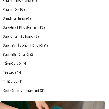
(4)
Phun mí mở tròng
(10)
Phun môi
(4)
Shading Nano
(13)
Sự kiện và Khuyến mại
(3)
Sửa lông mày hỏng
(1)
Sửa mí mắt phun hỏng lỗi
(2)
Sửa môi hỏng lỗi
(4)
Tẩy nốt ruồi
(44)
Tin tức
(1)
Trị liệu da
(2)
Xoá xăm môi- mày- mí