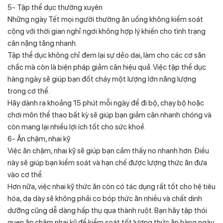
5- Tập thể dục thường xuyên
Những ngày Tết mọi người thường ăn uống không kiểm soát
cộng với thời gian nghỉ ngơi không hợp lý khiến cho tình trạng
cân nặng tăng nhanh.
Tập thể dục không chỉ đem lại sự dẻo dai, làm cho các cơ săn
chắc mà còn là biện pháp giảm cân hiệu quả. Việc tập thể dục
hàng ngày sẽ giúp bạn đốt cháy một lượng lớn năng lượng
trong cơ thể.
Hãy dành ra khoảng 15 phút mỗi ngày để đi bộ, chạy bộ hoặc
chơi môn thể thao bất kỳ sẽ giúp bạn giảm cân nhanh chóng và
còn mang lại nhiều lợi ích tốt cho sức khoẻ.
6- Ăn chậm, nhai kỹ
Việc ăn chậm, nhai kỹ sẽ giúp bạn cảm thấy no nhanh hơn. Điều
này sẽ giúp bạn kiểm soát và hạn chế được lượng thức ăn đưa
vào cơ thể.
Hơn nữa, việc nhai kỹ thức ăn còn có tác dụng rất tốt cho hệ tiêu
hóa, dạ dày sẽ không phải co bóp thức ăn nhiều và chất dinh
dưỡng cũng dễ dàng hấp thụ qua thành ruột. Bạn hãy tập thói
quen ăn chậm nhai kỹ để kiểm soát tốt lượng thức ăn hàng ngày.