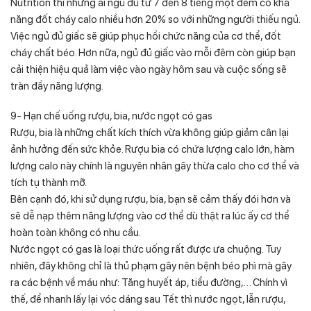
Nutrition thì những ai ngủ đủ từ 7 đến 8 tiếng một đêm có khả
năng đốt cháy calo nhiều hơn 20% so với những người thiếu ngủ.
Việc ngủ đủ giấc sẽ giúp phục hồi chức năng của cơ thể, đốt
cháy chất béo. Hơn nữa, ngủ đủ giấc vào mỗi đêm còn giúp bạn
cải thiện hiệu quả làm việc vào ngày hôm sau và cuộc sống sẽ
tràn đầy năng lượng.
9- Hạn chế uống rượu, bia, nước ngọt có gas
Rượu, bia là những chất kích thích vừa không giúp giảm cân lại
ảnh hưởng đến sức khỏe. Rượu bia có chứa lượng calo lớn, hàm
lượng calo này chính là nguyên nhân gây thừa calo cho cơ thể và
tích tụ thành mỡ.
Bên cạnh đó, khi sử dụng rượu, bia, bạn sẽ cảm thấy đói hơn và
sẽ dễ nạp thêm năng lượng vào cơ thể dù thật ra lúc ấy cơ thể
hoàn toàn không có nhu cầu.
Nước ngọt có gas là loại thức uống rất được ưa chuộng. Tuy
nhiên, đây không chỉ là thủ phạm gây nên bệnh béo phì mà gây
ra các bệnh về máu như: Tăng huyết áp, tiểu đường,… Chính vì
thế, để nhanh lấy lại vóc dáng sau Tết thì nước ngọt, lẫn rượu,