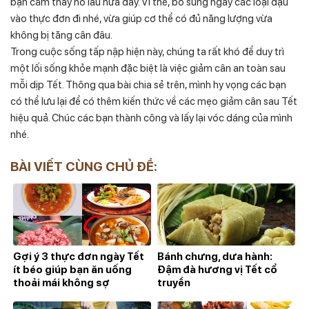
bạn cảm thấy no lâu nữa đấy. Vì thế, bổ sung ngay các loại đậu
vào thực đơn đi nhé, vừa giúp cơ thể có đủ năng lượng vừa
không bị tăng cân đâu.
Trong cuộc sống tấp nập hiện này, chúng ta rất khó để duy trì
một lối sống khỏe mạnh đặc biệt là việc giảm cân an toàn sau
mỗi dịp Tết. Thông qua bài chia sẻ trên, mình hy vọng các bạn
có thể lưu lại để có thêm kiến thức về các mẹo giảm cân sau Tết
hiệu quả. Chúc các bạn thành công và lấy lại vóc dáng của mình
nhé.
BÀI VIẾT CÙNG CHỦ ĐỀ:
Gợi ý 3 thực đơn ngày Tết
Bánh chưng, dưa hành:
ít béo giúp bạn ăn uống
Đậm đà hương vị Tết cổ
thoải mái không sợ
truyền