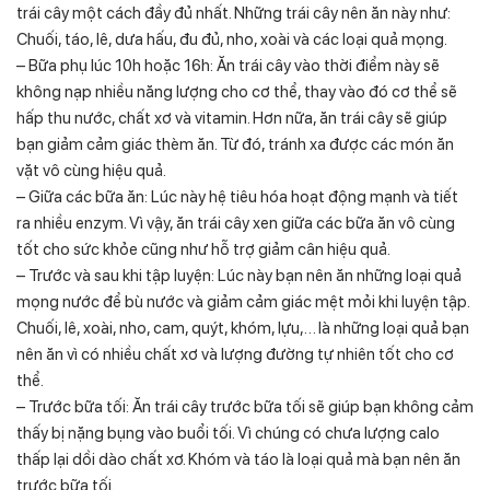
trái cây một cách đầy đủ nhất. Những trái cây nên ăn này như:
Chuối, táo, lê, dưa hấu, đu đủ, nho, xoài và các loại quả mọng.
– Bữa phụ lúc 10h hoặc 16h: Ăn trái cây vào thời điểm này sẽ
không nạp nhiều năng lượng cho cơ thể, thay vào đó cơ thể sẽ
hấp thu nước, chất xơ và vitamin. Hơn nữa, ăn trái cây sẽ giúp
bạn giảm cảm giác thèm ăn. Từ đó, tránh xa được các món ăn
vặt vô cùng hiệu quả.
– Giữa các bữa ăn: Lúc này hệ tiêu hóa hoạt động mạnh và tiết
ra nhiều enzym. Vì vậy, ăn trái cây xen giữa các bữa ăn vô cùng
tốt cho sức khỏe cũng như hỗ trợ giảm cân hiệu quả.
– Trước và sau khi tập luyện: Lúc này bạn nên ăn những loại quả
mọng nước để bù nước và giảm cảm giác mệt mỏi khi luyện tập.
Chuối, lê, xoài, nho, cam, quýt, khóm, lựu,… là những loại quả bạn
nên ăn vì có nhiều chất xơ và lượng đường tự nhiên tốt cho cơ
thể.
– Trước bữa tối: Ăn trái cây trước bữa tối sẽ giúp bạn không cảm
thấy bị nặng bụng vào buổi tối. Vì chúng có chưa lượng calo
thấp lại dồi dào chất xơ. Khóm và táo là loại quả mà bạn nên ăn
trước bữa tối.