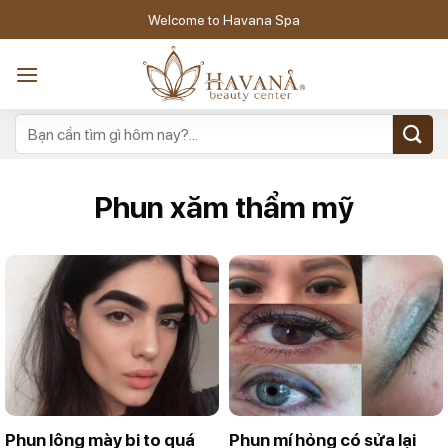
Skip
Welcome to Havana Spa
to
content
Phun xăm thẩm mỹ
Phun lông mày bị to quá
Phun mí hỏng có sửa lại