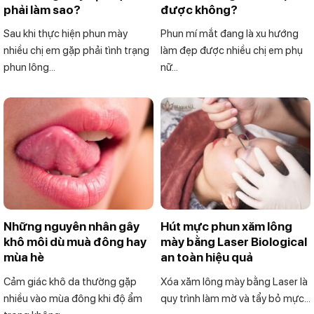
phải làm sao?
được không?
Sau khi thực hiện phun mày
Phun mí mắt đang là xu hướng
nhiều chị em gặp phải tình trạng
làm đẹp được nhiều chị em phụ
phun lông...
nữ...
Những nguyên nhân gây
Hút mực phun xăm lông
khô môi dù muà đông hay
mày bằng Laser Biological
mùa hè
an toàn hiệu quả
Cảm giác khô da thường gặp
Xóa xăm lông mày bằng Laser là
nhiều vào mùa đông khi độ ẩm
quy trình làm mờ và tẩy bỏ mực...