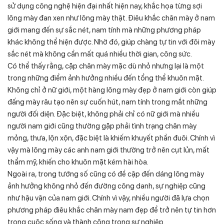
sử dụng công nghệ hiện đại nhất hiện nay, khắc họa từng sợi
lông mày đan xen như lông mày thật. Điêu khắc chân mày ở nam
giới mang đến sự sắc nét, nam tính mà những phương pháp
khác không thể hiện được. Nhờ đó, giúp chàng tự tin với đôi mày
sắc nét mà không cần mất quá nhiều thời gian, công sức.
Có thể thấy rằng, cặp chân mày mặc dù nhỏ nhưng lại là một
trong những điểm ảnh hưởng nhiều đến tổng thể khuôn mặt.
Không chỉ ở nữ giới, một hàng lông mày đẹp ở nam giới còn giúp
đấng mày râu tạo nên sự cuốn hút, nam tính trong mắt những
người đối diện. Đặc biệt, không phải chỉ có nữ giới mà nhiều
người nam giới cũng thường gặp phải tình trạng chân mày
mỏng, thưa, lộn xộn, đặc biệt là khiếm khuyết phần đuôi. Chính vì
vậy mà lông mày các anh nam giới thường trở nên cụt lủn, mất
thẩm mỹ, khiến cho khuôn mặt kém hài hòa.
Ngoài ra, trong tướng số cũng có đề cập đến dáng lông mày
ảnh hưởng không nhỏ đến đường công danh, sự nghiệp cũng
như hậu vận của nam giới. Chính vì vậy, nhiều người đã lựa chọn
phương pháp điêu khắc chân mày nam đẹp để trở nên tự tin hơn
trong cuộc sống và thành công trong sự nghiệp.