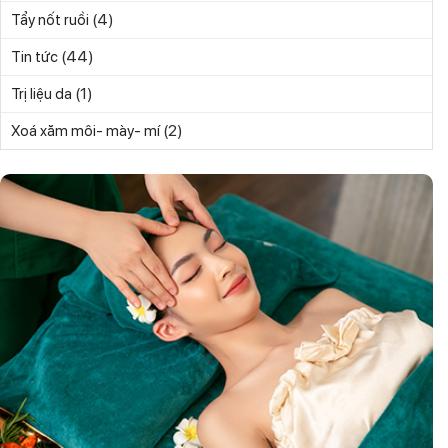
(4)
Tẩy nốt ruồi
(44)
Tin tức
(1)
Trị liệu da
(2)
Xoá xăm môi- mày- mí