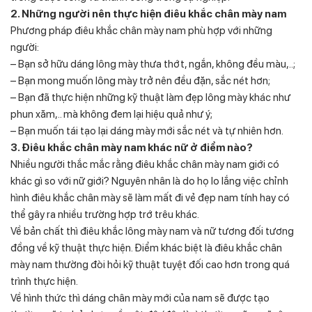
2. Những người nên thực hiện điêu khắc chân mày nam
Phương pháp điêu khắc chân mày nam phù hợp với những
người:
– Bạn sở hữu dáng lông mày thưa thớt, ngắn, không đều màu,..;
– Bạn mong muốn lông mày trở nên đều đặn, sắc nét hơn;
– Bạn đã thực hiện những kỹ thuật làm đẹp lông mày khác như
phun xăm,.. mà không đem lại hiệu quả như ý;
– Bạn muốn tái tạo lại dáng mày mới sắc nét và tự nhiên hơn.
3. Điêu khắc chân mày nam khác nữ ở điểm nào?
Nhiều người thắc mắc rằng điêu khắc chân mày nam giới có
khác gì so với nữ giới? Nguyên nhân là do họ lo lắng việc chỉnh
hình điêu khắc chân mày sẽ làm mất đi vẻ đẹp nam tính hay có
thể gây ra nhiều trường hợp trớ trêu khác.
Về bản chất thì điêu khắc lông mày nam và nữ tương đối tương
đồng về kỹ thuật thực hiện. Điểm khác biệt là điêu khắc chân
mày nam thường đòi hỏi kỹ thuật tuyệt đối cao hơn trong quá
trình thực hiện.
Về hình thức thì dáng chân mày mới của nam sẽ được tạo