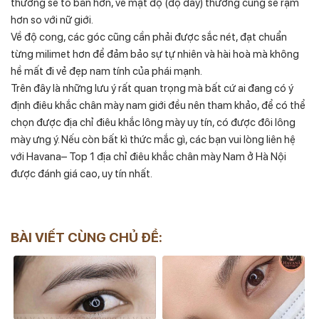
thường sẽ to bản hơn, về mật độ (độ dày) thường cũng sẽ rậm
hơn so với nữ giới.
Về độ cong, các góc cũng cần phải được sắc nét, đạt chuẩn
từng milimet hơn để đảm bảo sự tự nhiên và hài hoà mà không
hề mất đi vẻ đẹp nam tính của phái mạnh.
Trên đây là những lưu ý rất quan trọng mà bất cứ ai đang có ý
định điêu khắc chân mày nam giới đều nên tham khảo, để có thể
chọn được địa chỉ điêu khắc lông mày uy tín, có được đôi lông
mày ưng ý. Nếu còn bất kì thức mắc gì, các bạn vui lòng liên hệ
với Havana– Top 1 địa chỉ điêu khắc chân mày Nam ở Hà Nội
được đánh giá cao, uy tín nhất.
BÀI VIẾT CÙNG CHỦ ĐỀ: